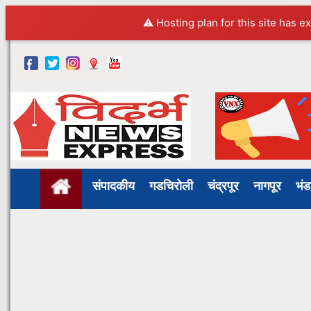
⚠️ Hosting plan for this site has e
संपादकीय
गडचिरोली
चंद्रपूर
नागपूर
भं