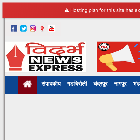
⚠️ Hosting plan for this site has e
संपादकीय
गडचिरोली
चंद्रपूर
नागपूर
भं