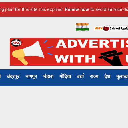
ng plan for this site has expired.
Renew now
to avoid service di
ली
चंद्रपूर
नागपूर
भंडारा
गोंदिया
वर्धा
राज्य
देश
मुल