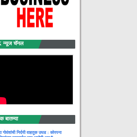
्यूज चॅनल
बातम्या
ा गोवंशांची निर्दयी वाहतूक उघड : कोरपना