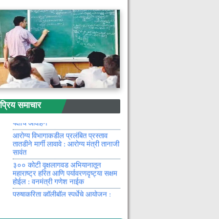
न्यायालयाकडून विभागीय आयुक्तांच्या
आदेशाला स्थगिती
गडचिरोली शहरातील तमाम मतदार बंधू -
भगिनींचे जाहीर आभार !
राज्य अनुसूचित जाती जमाती आयोगाचे
अध्यक्ष व सदस्य उद्या भंडारा जिल्हाच्या
दौऱ्यावर
गडचिरोलीत प्रकल्पस्तरीय क्रीडा स्पर्धा
ॲट्रासिटीबाबत कार्यशाळा लवकरच :
जिल्हा दक्षता व नियंत्रण समिती बैठक
रिय समाचार
भेंडाळा परिसरातील शेतकऱ्यांनो
भूसंपादनाविरोधात आक्षेप सादर करा :
अन्यथा भवितव्य धोक्यात डाव्या लोकशाही
पक्षांचे आवाहन
आरोग्य विभागाकडील प्रलंबित प्रस्ताव
तातडीने मार्गी लावावे : आरोग्य मंत्री तानाजी
सावंत
३०० कोटी वृक्षलागवड अभियानातून
महाराष्ट्र हरित आणि पर्यावरणदृष्ट्या सक्षम
होईल : वनमंत्री गणेश नाईक
पुरुषाकरिता व्हॉलीबॉल स्पर्धेचे आयोजन :
संंत गाडगे बाबा अमरावती विद्यापीठ संघाने
केली घोषणा