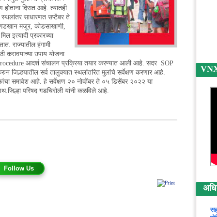
ाण होताना दिसत आहे. त्यातही
 स्थलांतर साधारणत सप्टेंबर ते
 दगडखान मजूर, कोडसाखाणी,
 मिल इत्यादी प्रकारच्या
ात. राज्यातील हंगामी
साठी करावयाच्या उपाय योजना
g Procedure आदर्श संचालन प्रक्रिया तयार करण्यात आली आहे. सदर SOP
VNX न
करुन जिल्हयातील सर्व तालुक्यात स्थलांतरित मुलांचे सर्वेक्षण करणार आहे.
चा समावेश आहे. हे सर्वेक्षण २० नोव्हेंबर ते ०५ डिसेंबर २०२२ या
ाथ.जिल्हा परिषद गडचिरोली यांनी कळविले आहे.
Follow Us
अधिक 
सह