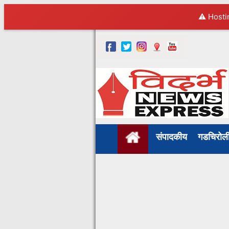
⚠️ Hosti
संपादकीय
गडचिरो