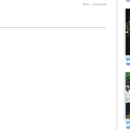
पो
News - Gadchiroli
वृ
मह
प्
सव