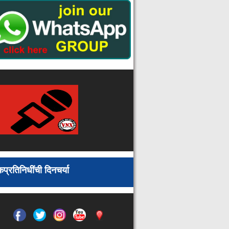
निर्भय ट्रान्सपोर्ट कार्यालयात मन की बातचे
श्रवण : कर्मचारी व भाजप पदाधिकारी
उपस्थित
मुख्यमंत्री ग्रामीण पशुधन उद्योजकता
योजना
धान खरेदीसाठी ऑनलाईन नोंदणी प्रकार
शेतकऱ्यांसाठी जाचक व अन्यायकारक :
शेतकरी परिषदेचा आरोप
राजे छत्रपती शिवाजी महाराज यांचे विचार
सर्वांनी आत्मसात करावे : भाजपा महिला
आघाडी जिल्हाध्यक्षा गीता हिंगे
देवरीत महायुतीचा भरगच्च महिला मेळावा
कोंढाळा येथे महात्मा गांधी, लाल बहाद्दूर
शास्त्री जयंती साजरी व स्वच्छता हीच सेवा
पंधरवडा समाप्तीचे कार्यक्रम आयोजित
प्रतिनिधींची दिनचर्या