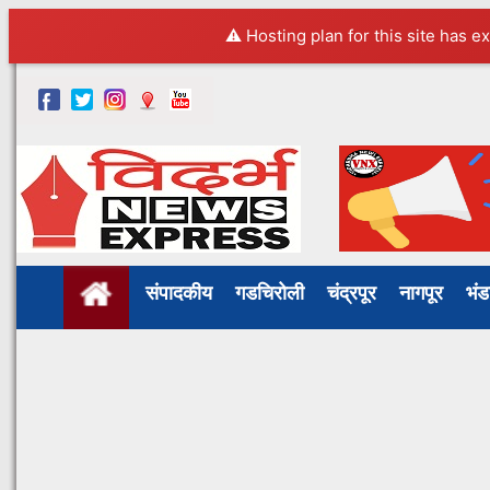
⚠️ Hosting plan for this site has e
संपादकीय
गडचिरोली
चंद्रपूर
नागपूर
भं