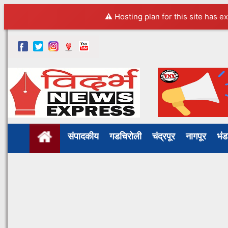
⚠️ Hosting plan for this site has e
संपादकीय
गडचिरोली
चंद्रपूर
नागपूर
भं