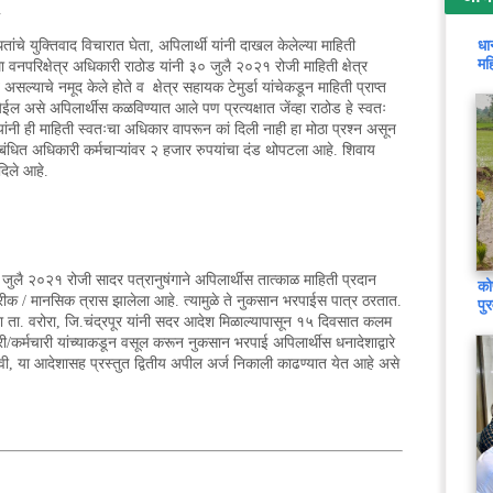
.
धा
चे युक्तिवाद विचारात घेता, अपिलार्थी यांनी दाखल केलेल्या माहिती
मह
 वनपरिक्षेत्र अधिकारी राठोड यांनी ३० जुलै २०२१ रोजी माहिती क्षेत्र
सल्याचे नमूद केले होते व क्षेत्र सहायक टेमुर्डा यांचेकडून माहिती प्राप्त
 असे अपिलार्थीस कळविण्यात आले पण प्रत्यक्षात जेंव्हा राठोड हे स्वतः
त्यांनी ही माहिती स्वतःचा अधिकार वापरून कां दिली नाही हा मोठा प्रश्न असून
ंधित अधिकारी कर्मचाऱ्यांवर २ हजार रुपयांचा दंड थोपटला आहे. शिवाय
 दिले आहे.
जुलै २०२१ रोजी सादर पत्रानुषंगाने अपिलार्थीस तात्काळ माहिती प्रदान
को
िरीक / मानसिक त्रास झालेला आहे. त्यामुळे ते नुकसान भरपाईस पात्र ठरतात.
पु
रा ता. वरोरा, जि.चंद्रपूर यांनी सदर आदेश मिळाल्यापासून १५ दिवसात कलम
र्मचारी यांच्याकडून वसूल करून नुकसान भरपाई अपिलार्थीस धनादेशाद्वारे
, या आदेशासह प्रस्तुत द्वितीय अपील अर्ज निकाली काढण्यात येत आहे असे