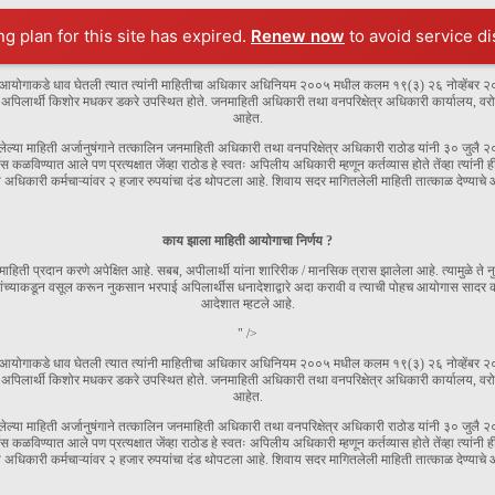
ng plan for this site has expired.
Renew now
to avoid service di
ाहिती आयोगाकडे धाव घेतली त्यात त्यांनी माहितीचा अधिकार अधिनियम २००५ मधील कलम १९(३) २६ नोव्हेंबर २०
ार्थी किशोर मधकर डकरे उपस्थित होते. जनमाहिती अधिकारी तथा वनपरिक्षेत्र अधिकारी कार्यालय, वरोरा
आहेत.
्या माहिती अर्जानुषंगाने तत्कालिन जनमाहिती अधिकारी तथा वनपरिक्षेत्र अधिकारी राठोड यांनी ३० जुलै २०२१ र
कळविण्यात आले पण प्रत्यक्षात जेंव्हा राठोड हे स्वतः अपिलीय अधिकारी म्हणून कर्तव्यास होते तेंव्हा त्या
त अधिकारी कर्मचाऱ्यांवर २ हजार रुपयांचा दंड थोपटला आहे. शिवाय सदर मागितलेली माहिती तात्काळ देण्याचे
काय झाला माहिती आयोगाचा निर्णय ?
हिती प्रदान करणे अपेक्षित आहे. सबब, अपीलार्थी यांना शारिरीक / मानसिक त्रास झालेला आहे. त्यामुळे ते नु
्याकडून वसूल करून नुकसान भरपाई अपिलार्थीस धनादेशाद्वारे अदा करावी व त्याची पोहच आयोगास सादर कर
आदेशात म्हटले आहे.
" />
ाहिती आयोगाकडे धाव घेतली त्यात त्यांनी माहितीचा अधिकार अधिनियम २००५ मधील कलम १९(३) २६ नोव्हेंबर २०
ार्थी किशोर मधकर डकरे उपस्थित होते. जनमाहिती अधिकारी तथा वनपरिक्षेत्र अधिकारी कार्यालय, वरोरा
आहेत.
्या माहिती अर्जानुषंगाने तत्कालिन जनमाहिती अधिकारी तथा वनपरिक्षेत्र अधिकारी राठोड यांनी ३० जुलै २०२१ र
कळविण्यात आले पण प्रत्यक्षात जेंव्हा राठोड हे स्वतः अपिलीय अधिकारी म्हणून कर्तव्यास होते तेंव्हा त्या
त अधिकारी कर्मचाऱ्यांवर २ हजार रुपयांचा दंड थोपटला आहे. शिवाय सदर मागितलेली माहिती तात्काळ देण्याचे