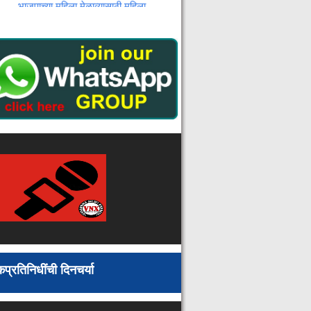
मार्गदर्शन
भाजपाच्या महिला मेळाव्यासाठी महिला
आघाडीचा जिल्हा दौरा
पेपरफुटी आणि लाठीहल्ल्याच्या निषेधार्थ
भंडाऱ्यात युवकांचा विराट मोर्चा
यंदा शिवनेरी किल्ल्यावर होणार हिंदवी
स्वराज्य महोत्सव : पर्यटन मंत्री गिरीश
महाजन
माजी जि.प. अध्यक्ष अजय कंकडालवार
यांच्या हस्ते नवीन वर्ग खोलीचे लोकार्पण
राजुरा येथे युवक काँग्रेसची संघटनात्मक
आढावा बैठक : नवनियुक्त पदाधिकाऱ्यांचा
सत्कार
भामरागड पोलिसांच्या पुढाकाराने भव्य कृषी
मेळावा : शेतकऱ्यांना शासकीय योजनांसह
कृषी साहित्याचे मोफत वितरण
नागपूर विद्यापीठाच्या जारी वादग्रस्त
आदेशाला स्थगिती
प्रतिनिधींची दिनचर्या