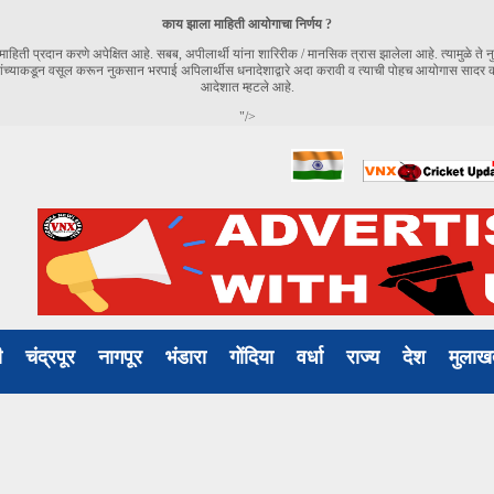
काय झाला माहिती आयोगाचा निर्णय ?
हिती प्रदान करणे अपेक्षित आहे. सबब, अपीलार्थी यांना शारिरीक / मानसिक त्रास झालेला आहे. त्यामुळे ते नु
्याकडून वसूल करून नुकसान भरपाई अपिलार्थीस धनादेशाद्वारे अदा करावी व त्याची पोहच आयोगास सादर कर
आदेशात म्हटले आहे.
"/>
ली
चंद्रपूर
नागपूर
भंडारा
गोंदिया
वर्धा
राज्य
देश
मुल