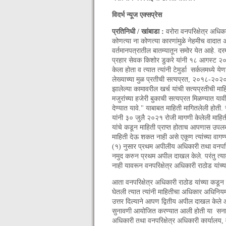
विदर्भ न्यूज एक्सप्रेस
प्रतिनिधी / खांबाडा :
वरोरा वनपरिक्षेत्र अधिका
कोणत्या ना कोणत्या कारणांमुळे नेहमीच वादात 
वर्तमानपत्रातील बातम्यातून समोर येत आहे. दरम्य
प्रहार सेवक किशोर डुकरे यांनी १८ आगस्ट २०
केला होता व त्यात त्यांनी टेमुर्डा सर्कलमध्ये 
लेख्याच्या मुळ प्रतीची सत्यप्रत, २०१८-२०२० 
झालेल्या कामावरील खर्च यांची सत्यप्रतीची
मजुरांच्या हजेरी बुकाची सत्यप्रत मिळण्यात या
देण्यात यावे." याबाबत माहिती मागितलेली होती
यांनी ३० जुलै २०२१ रोजी मागणी केलेली माहिती 
यांचे कडून माहिती प्राप्त होताच आपणास उपल
माहिती देऊ शकत नाही असे एकूण त्यांच्या वा
(१) नुसार प्रथम अपीलीय अधिकारी तथा वनपरिक्
नमुद करुन प्रथम अपील दाखल केले. परंतु त्य
नाही यावरून वनपरिक्षेत्र अधिकारी राठोड यांच्य
आता वनपरिक्षेत्र अधिकारी राठोड यांच्या कडून
घेतली त्यात त्यांनी माहितीचा अधिकार अधिन
उत्तर दिल्याने आपण द्वितीय अपील दाखल केले
सुनावणी आयोजित करण्यात आली होती या सनाव
अधिकारी तथा वनपरिक्षेत्र अधिकारी कार्यालय,