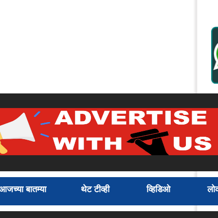
आजच्या बातम्या
थेट टीव्ही
व्हिडिओ
लोक