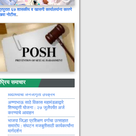
आघाडीवर : ९९.४६ टक्के नोंदी पूर्ण
राज्यात ३४ ठिकाणी गोवरचा उद्रेक :
द्रपुरात ६७ शासकीय व खासगी कार्यालयांना कारणे
कोरोनापेक्षा पाच पट वेगाने पसरतोय
खवा नोटीस
..
गडचिरोली महिला व बाल रुग्णालयातील
अव्यवस्था : आभा ॲप प्रक्रियेमुळे रुग्ण
त्रस्त, बालरोग विभागातही गैरसोयींच्या
तक्रारी
छोट्या व्यवसायाचे रूपांतर मोठ्या उद्योगात
करा : बँक ऑफ महाराष्ट्राचे
महाव्यवस्थापक विजय कांबळे
नागपूर : संघ मुख्यालयाभोवती २८ मार्चपर्यंत
ड्रोन उडवण्यास बंदी
शेतकऱ्यांना ई-पॅास मशिनद्वारे रासायनिक
खतांचा पुरवठा
रिय समाचार
सफाई अपनाओ, बीमारी भगाओ मोहिमेत
पीएम श्री साईबाबा प्राथमिक शाळेच्या
विद्यार्थ्यांचा जनजागृती उपक्रम
अण्णाभाऊ साठे विकास महामंडळाद्वारे
शिष्यवृत्ती योजना : २७ जुलैपर्यंत अर्ज
करण्याचे आवाहन
भाजपा जिल्हा प्रशिक्षण वर्गाचा उत्साहात
समारोप : संघटन मजबुतीसाठी कार्यकर्त्यांना