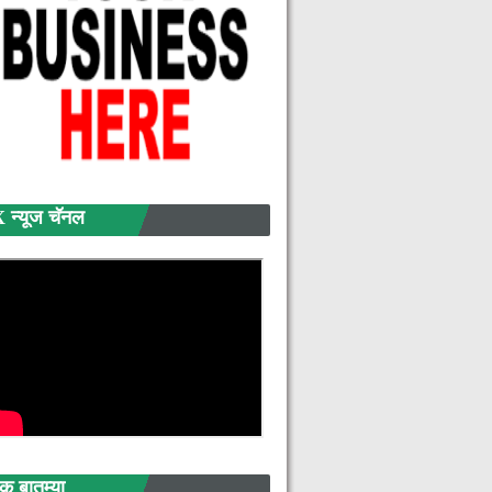
>
्यूज चॅनल
बातम्या