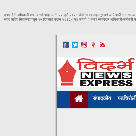
जनमाहिती अधिकारी तथा वनपरिक्षेत्र यांनी २२ जुलै २०२१ रोजी सादर पत्रानुषंगाने अपिलार्थीस तात्काळ मा
सदर आदेश मिळाल्यापासून १५ दिवसात कलम १९ (८) (ख) अन्वये २ हजार जबाबदार अधिकारी/कर्मचारी यांच
संपादकीय
गडचिरो