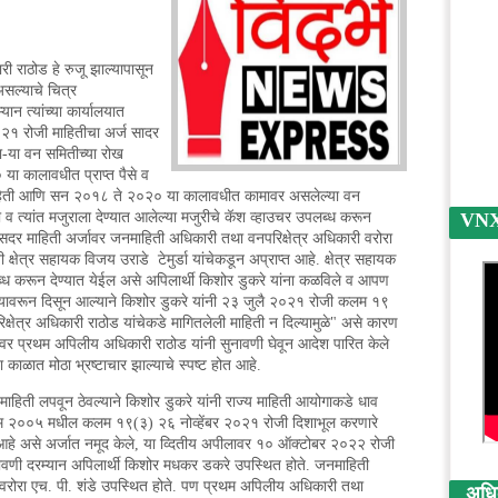
<
री राठोड हे रुजू झाल्यापासून
असल्याचे चित्र
ान त्यांच्या कार्यालयात
२१ रोजी माहितीचा अर्ज सादर
येणा-या वन समितीच्या रोख
या कालावधीत प्राप्त पैसे व
 माहिती आणि सन २०१८ ते २०२० या कालावधीत कामावर असलेल्या वन
वी व त्यांत मजुराला देण्यात आलेल्या मजुरीचे कॅश व्हाउचर उपलब्ध करून
VNX न
. सदर माहिती अर्जावर जनमाहिती अधिकारी तथा वनपरिक्षेत्र अधिकारी वरोरा
क्षेत्र सहायक विजय उराडे टेमुर्डा यांचेकडून अप्राप्त आहे. क्षेत्र सहायक
ब्ध करून देण्यात येईल असे अपिलार्थी किशोर डुकरे यांना कळविले व आपण
गण्यावरून दिसून आल्याने किशोर डुकरे यांनी २३ जुलै २०२१ रोजी कलम १९
षेत्र अधिकारी राठोड यांचेकडे मागितलेली माहिती न दिल्यामुळे" असे कारण
ावर प्रथम अपिलीय अधिकारी राठोड यांनी सुनावणी घेवून आदेश पारित केले
ा काळात मोठा भ्रष्टाचार झाल्याचे स्पष्ट होत आहे.
 माहिती लपवून ठेवल्याने किशोर डुकरे यांनी राज्य माहिती आयोगाकडे धाव
ियम २००५ मधील कलम १९(३) २६ नोव्हेंबर २०२१ रोजी दिशाभूल करणारे
 आहे असे अर्जात नमूद केले, या व्दितीय अपीलावर १० ऑक्टोबर २०२२ रोजी
णी दरम्यान अपिलार्थी किशोर मधकर डकरे उपस्थित होते. जनमाहिती
 वरोरा एच. पी. शंडे उपस्थित होते. पण प्रथम अपिलीय अधिकारी तथा
अधिक 