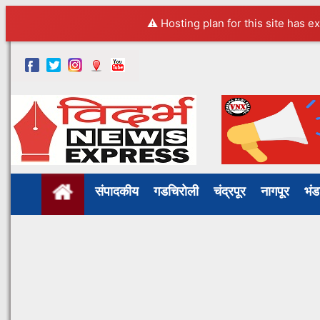
⚠️ Hosting plan for this site has e
संपादकीय
गडचिरोली
चंद्रपूर
नागपूर
भं