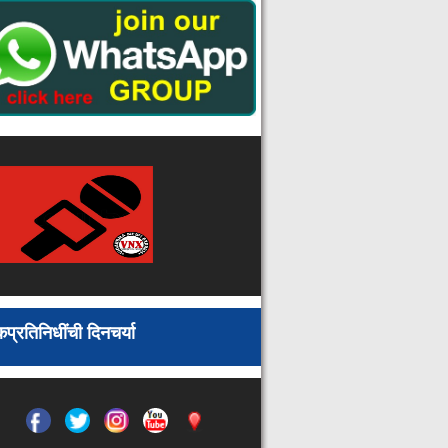
निप्पोन स्टील सोबत ४० हजार कोटी
गुंतवणुकीचा करार : २० हजार जणांना
रोजगार मिळणार
स्वीकृत सदस्यांचा विषय अजेंड्यावर
नसल्याने सर्वपक्षीय गटनेत्यांचा आक्षेप :
महापौरांकडे केली मागणी
मार्कंडात विकासकामांना गती द्यावी
महासंस्कृती महोत्सवाची तयारी अंतिम
टप्प्यात महोत्सवासाठी रामटेक सजले
मतदार याद्यांचे विशेष सखोल पुनरीक्षण
(SIR) २०२६
सुगंधित तंबाखू तस्करी प्रकरणात १५
दिवसांनंतरही गुन्हा दाखल नाही
२० जुलै रोजी महिला लोकशाही दिनाचे
आयोजन
प्रतिनिधींची दिनचर्या