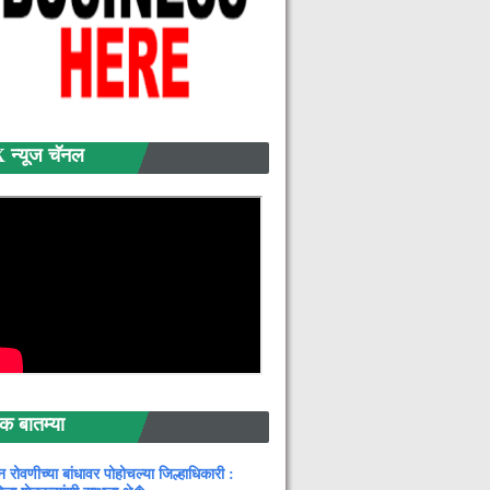
्यूज चॅनल
बातम्या
न रोवणीच्या बांधावर पोहोचल्या जिल्हाधिकारी :