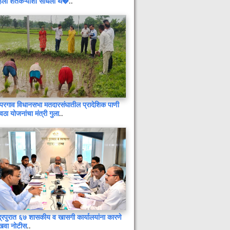
िला शेतकऱ्यांशी साधला थे�
..
परगाव विधानसभा मतदारसंघातील प्रादेशिक पाणी
रवठा योजनांचा मंत्री गुला
..
समस्त जनतेला दीपावलीच्या हार्दिक शुभेच्छा
!
ग्राहकांनी आपल्या हक्कांबाबत जागरुक व्हावे
: अध्यक्ष तथा जिल्हा पुरवठा अधिकारी
सुधारित प्रधानमंत्री पीक विमा योजनेत
सहभागी होण्याचे आवाहन
द्रपुरात ६७ शासकीय व खासगी कार्यालयांना कारणे
खवा नोटीस
..
इमारत तयार, पण उद्घाटनाला वेळ मिळेना :