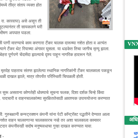
ंमध्ये तीव्र संताप व्यक्त होत
६, रा. कारवापा) असे असून ती
सुटल्यानंतर ती सायकलने घरी
हा भीषण अपघात घडला.
मस्थळी पाणी मारण्याचे काम करणारा टँकर चालक दारूच्या नशेत होता व अत्यंत
VNX न
ाने टँकर थेट रियाच्या अंगावर घुसला. या धडकेत तिचा जागीच मृत्यू झाला.
हरा पूर्णपणे चेंदामेंदा झाल्याचे दृश्य पाहून नागरिक हादरून गेले.
 मृतदेह पाहताच संतप्त झालेल्या स्थानिक नागरिकांनी टँकर चालकाला पकडून
थळी दाखल झाले; मात्र तोपर्यंत परिस्थिती चिघळली होती.
सुरू असताना कोणतेही धोक्याचे सूचना फलक, दिशा दर्शक चिन्हे किंवा
ले. पादचारी व वाहनचालकांच्या सुरक्षिततेसाठी आवश्यक उपाययोजना करण्यात
. गुरुबक्षानी कन्स्ट्रक्शन कंपनी यांना पेटी कॉन्ट्रॅक्ट पद्धतीने देण्यात आला
अधिक 
या नशेत वाहन चालवणाऱ्या चालकावरच नव्हे तर अशा चालकाला कामावर
राटदार कंपनीवरही सदोष मनुष्यवधाचा गुन्हा दाखल करण्यात यावा.
धा
ह -