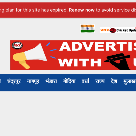
ng plan for this site has expired.
Renew now
to avoid service di
ली
चंद्रपूर
नागपूर
भंडारा
गोंदिया
वर्धा
राज्य
देश
मुल