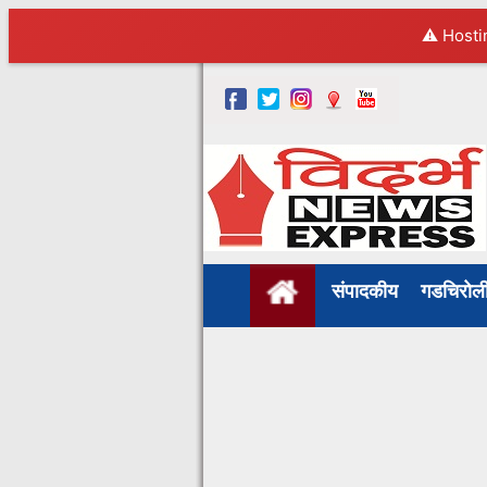
⚠️ Hosti
संपादकीय
गडचिरो