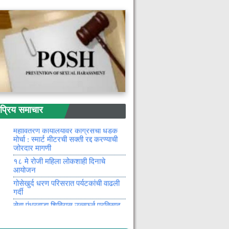
चामोर्शी बसस्थानक अद्याप बंदच
महराजस्व अभियानात उत्कृष्ट कामगिरी
करणाऱ्या बीएलओ संगीता उमरे यांचा सन्मान
जिल्हयातील अनुसुचित जमातीच्या
उमेदवांराकरीता एमपीएससी पुर्व प्रशिक्षण
मंडपाला आग लागल्याने विटा टाकणारा
मजूर जळून खाक : खेडी गावातील घटना
माजी जि.प. अध्यक्ष भाग्यश्री आत्राम यांच्या
हस्ते रोमपल्ली येथे टेनिस बॉल क्रिकेट
सामन्याचे उदघाटन
रिय समाचार
राष्ट्रीय कुटुंब लाभ योजनेच्या लाभार्थ्यांना
मिळणार एकरकमी अर्थसहाय्य
महावितरण कार्यालयावर काँग्रेसचा धडक
मोर्चा : स्मार्ट मीटरची सक्ती रद्द करण्याची
जोरदार मागणी
१८ मे रोजी महिला लोकशाही दिनाचे
आयोजन
गोसेखुर्द धरण परिसरात पर्यटकांची वाढली
गर्दी
सेवा पंधरवाडा शिबिरास उत्स्फुर्त प्रतिसाद
विविध सेवांचा नागरिकांनी घेतला लाभ