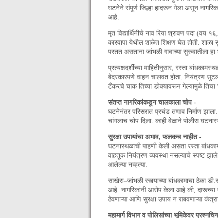
घटनेने संपूर्ण जिल्हा हादरून गेला असून नागरिका
आहे.
मृत विद्यार्थिनीचे नाव रिया श्रावण पदा (वय १
कारवापा येथील शाळेत शिक्षण घेत होती. शाळा 
परतत असताना जांभळी गावाच्या सुरुवातीला 
प्रत्यक्षदर्शींच्या माहितीनुसार, रस्ता बांधका
बेदरकारपणे वाहन चालवत होता. नियंत्रण सुटल्य
टँकरचे चाक तिच्या डोक्यावरून गेल्यामुळे तिचा चे
संतप्त नागरिकांकडून चालकाला चोप -
घटनेनंतर परिसरात प्रचंड तणाव निर्माण झाला.
चांगलाच चोप दिला. काही वेळाने पोलीस घटनास्
सुरक्षा उपायांचा अभाव, फलकच नाहीत -
घटनास्थळाची पाहणी केली असता रस्ता बांधकाम 
वाहतूक नियंत्रण व्यवस्था नसल्याचे स्पष्ट झा
आलेल्या नव्हत्या.
साखेरा–जांभळी रस्त्याच्या बांधकामाचा ठेका डी.सी
आहे. नागरिकांनी आरोप केला आहे की, दारूच्
ठेवणाऱ्या आणि सुरक्षा उपाय न राबवणाऱ्या कंत्
महामार्ग विभाग व पोलिसांच्या भूमिकेवर प्रश्नचिन्