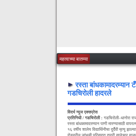
महत्वाच्या बातम्या
रस्ता बांधकामादरम्यान टँक
गडचिरोली हादरले
विदर्भ न्यूज एक्सप्रेस
प्रतिनिधी / गडचिरोली :
गडचिरोली–धानोरा राज्य
रस्ता बांधकामादरम्यान पाणी मारण्यासाठी वापरल्
१६ वर्षीय शालेय विद्यार्थिनीचा दुर्दैवी मृत्यू झ
रोडवरील जांभळी परिसरात दुपारी साडेचार वाजत