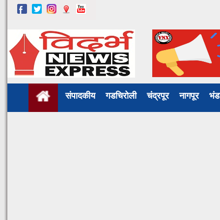
संपादकीय
गडचिरोली
चंद्रपूर
नागपूर
भं