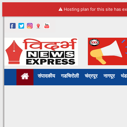
⚠️ Hosting plan for this site has e
संपादकीय
गडचिरोली
चंद्रपूर
नागपूर
भं