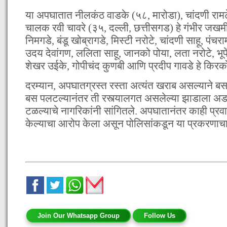
या अपघातात नीलकंठ वाडके (५८, मारोडा), चांदणी राम
चालक रवी चावरे (३५, दल्ली, छत्तीसगड) हे गंभीर जखम
निमगडे, बंडू खोब्रागडे, मिस्टी नरोटे, चांदणी साहू, पंच
उदय देवांगण, ललिता साहू, जानको पोया, लता नरोटे, भूपें
शेखर उईके, गोपीचंद कुणबी आणि प्रदीप गावडे हे कि
दरम्यान, अपघातग्रस्त रस्ता अत्यंत खराब असल्याने ब
बस पलटल्यानंतर ती रस्त्यालगत असलेल्या झाडाला अड
टळल्याचे नागरिकांनी सांगितले. अपघातानंतर काही प्रवा
केल्याचा आरोप केला असून पोलिसांकडून या प्रकरणाच
Join Our Whatsapp Group
Follow Us