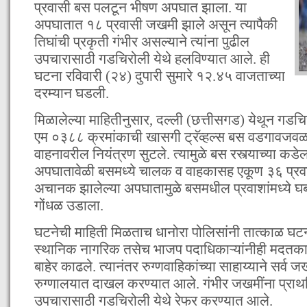
प्रवासी बस पलटून भीषण अपघात झाला. या
अपघातात १८ प्रवासी जखमी झाले असून त्यापैकी
तिघांची प्रकृती गंभीर असल्याने त्यांना पुढील
उपचारासाठी गडचिरोली येथे हलविण्यात आले. ही
घटना रविवारी (२४) दुपारी सुमारे १२.४५ वाजताच्या
दरम्यान घडली.
मिळालेल्या माहितीनुसार, दल्ली (छत्तीसगड) येथून गडच
एम ०३८८ क्रमांकाची खासगी ट्रॅव्हल्स बस वडगावज
वाहनावरील नियंत्रण सुटले. त्यामुळे बस रस्त्याच्या 
अपघातावेळी बसमध्ये चालक व वाहकासह एकूण ३६ प्रवा
अचानक झालेल्या अपघातामुळे बसमधील प्रवाशांमध्ये
गोंधळ उडाला.
घटनेची माहिती मिळताच धानोरा पोलिसांनी तात्काळ घट
स्थानिक नागरिक तसेच भाजप पदाधिकाऱ्यांनीही मदतक
बाहेर काढले. त्यानंतर रुग्णवाहिकांच्या साहाय्याने सर्व 
रुग्णालयात दाखल करण्यात आले. गंभीर जखमींना प्रा
उपचारासाठी गडचिरोली येथे रेफर करण्यात आले.