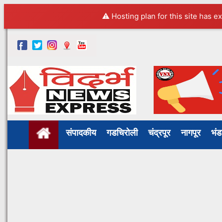
⚠️ Hosting plan for this site has e
संपादकीय
गडचिरोली
चंद्रपूर
नागपूर
भं