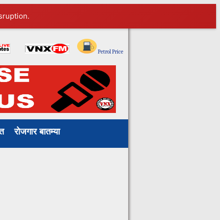
sruption.
ाखत
रोजगार बातम्या