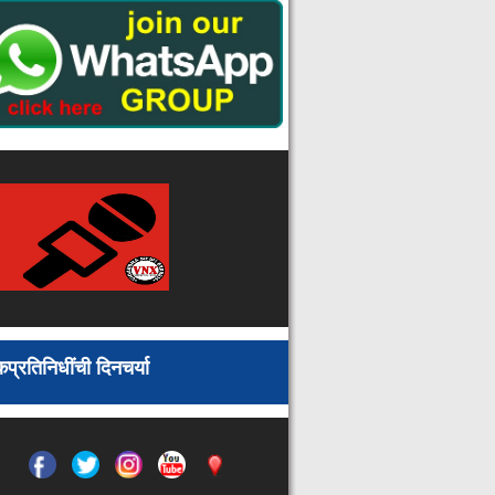
बल्लारपूरच्या पाणीपुरवठ्यावर प्रशासन
गंभीर; संयुक्त बैठकीत उपाययोजनांवर चर्चा
पंडित दीनदयाल उपाध्याय रोजगार मेळाव्याचे
१५ मे रोजी आयोजन
महा आरोग्य शिबिराच्या यशस्वी
आयोजनासाठी प्रत्येक विभागाने जबाबदारी
प्रभावीपणे पार पाडावी : मुख्य कार्यकारी
अधिकारी पराग सोमण
गोंडवाना विद्यापीठाच्या अधीसभेवर आ. डॉ.
देवराव होळी यांची विधानसभेचे प्रतिनिधी
म्हणून नियुक्ती
नागपूर : दिवसाढवळ्या गोळ्या झाडून माजी
पत्रकाराची हत्या
विहारात सोयीसुविधा उपलब्ध करा देसाईगंज
नपच्या मुख्याधिकाऱ्यांना केली निवेदन
प्रतिनिधींची दिनचर्या