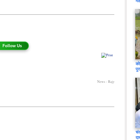
मह
Follow Us
को
पु
News - Rajy
चं
दा