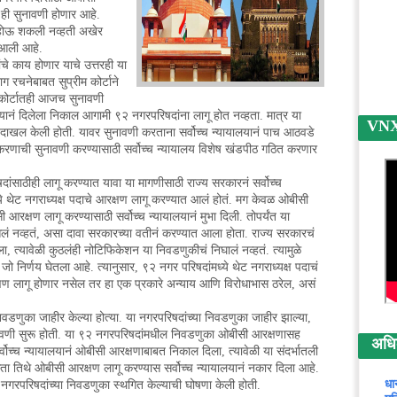
 ही सुनावणी होणार आहे.
णी होऊ शकली नव्हती अखेर
 आली आहे.
ांचे काय होणार याचे उत्तरही या
 रचनेबाबत सुप्रीम कोर्टाने
ायकोर्टातही आजच सुनावणी
यानं दिलेला निकाल आगामी ९२ नगरपरिषदांना लागू होत नव्हता. मात्र या
VNX न
दाखल केली होती. यावर सुनावणी करताना सर्वोच्च न्यायालयानं पाच आठवडे
ा प्रकरणाची सुनावणी करण्यासाठी सर्वोच्च न्यायालय विशेष खंडपीठ गठित करणार
ंसाठीही लागू करण्यात यावा या मागणीसाठी राज्य सरकारनं सर्वोच्च
ये थेट नगराध्यक्ष पदाचे आरक्षण लागू करण्यात आलं होतं. मग केवळ ओबीसी
आरक्षण लागू करण्यासाठी सर्वोच्च न्यायालयानं मुभा दिली. तोपर्यंत या
ं नव्हतं, असा दावा सरकारच्या वतीनं करण्यात आला होता. राज्य सरकारचं
ला, त्यावेळी कुठलंही नोटिफिकेशन या निवडणुकीचं निघालं नव्हतं. त्यामुळे
जो निर्णय घेतला आहे. त्यानुसार, ९२ नगर परिषदांमध्ये थेट नगराध्यक्ष पदाचं
ण लागू होणार नसेल तर हा एक प्रकारे अन्याय आणि विरोधाभास ठरेल, असं
डणुका जाहीर केल्या होत्या. या नगरपरिषदांच्या निवडणुका जाहीर झाल्या,
ुनावणी सुरू होती. या ९२ नगरपरिषदांमधील निवडणुका ओबीसी आरक्षणासह
अधिक 
्वोच्च न्यायालयानं ओबीसी आरक्षणाबाबत निकाल दिला, त्यावेळी या संदर्भातली
आता तिथे ओबीसी आरक्षण लागू करण्यास सर्वोच्च न्यायालयानं नकार दिला आहे.
धा
गरपरिषदांच्या निवडणुका स्थगित केल्याची घोषणा केली होती.