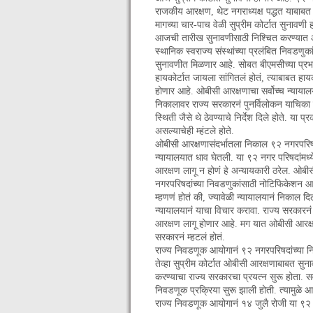
राजकीय आरक्षण, थेट नगराध्यक्ष पद्धत याबाबत
मागच्या चार-पाच वेळी सुप्रीम कोर्टात सुनाव
आजची तारीख सुनावणीसाठी निश्चित करण्यात
स्थानिक स्वराज्य संस्थांच्या प्रलंबित निवडणुक
सुनावणीत मिळणार आहे. सोबत बीएमसीच्या प्रभाग
हायकोर्टात जायला सांगितलं होतं, त्याबाबत ह
होणार आहे. ओबीसी आरक्षणाचा सर्वोच्च न्यायाल
निकालावर राज्य सरकारनं पुनर्विलोकन याचिका 
स्थिती जैसे थे ठेवण्याचे निर्देश दिले होते. य
असल्याचेही म्हंटले होते.
ओबीसी आरक्षणासंदर्भातला निकाल ९२ नगरपरिषदा
न्यायालयात धाव घेतली. या ९२ नगर परिषदांमध्
आरक्षण लागू न होणं हे अन्यायकारी ठरेल. ओबीसी 
नगरपरिषदांच्या निवडणुकांसाठी नोटिफिकेशन आल
म्हणणं होतं की, ज्यावेळी न्यायालयानं निकाल दि
न्यायालयानं याचा विचार करावा. राज्य सरकारनं 
आरक्षण लागू होणार आहे. मग यात ओबीसी आरक्ष
सरकारनं म्हटलं होतं.
राज्य निवडणूक आयोगानं ९२ नगरपरिषदांच्या निव
तेव्हा सुप्रीम कोर्टात ओबीसी आरक्षणाबाबत स
करण्याचा राज्य सरकारचा प्रयत्न सुरू होता. सर
निवडणूक प्रक्रिया सुरू झाली होती. त्यामुळे 
राज्य निवडणूक आयोगानं १४ जुलै रोजी या ९२ न