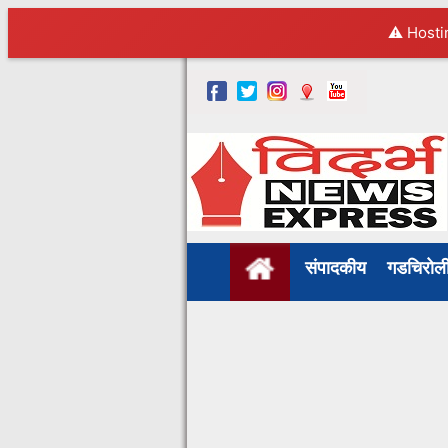
⚠️ Hosti
संपादकीय
गडचिरो