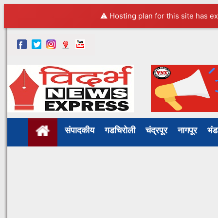
⚠️ Hosting plan for this site has e
संपादकीय
गडचिरोली
चंद्रपूर
नागपूर
भं