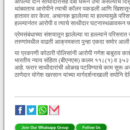
आपल्या दोन साथीदारांसह दबा धरून उभा असल्याचे दि
थांबवताच आरोपीने त्याची कॉलर पकडली आणि खिशातून च
हातावर वार केला. अचानक झालेल्या या हल्ल्यामुळे परिस
हल्ल्यानंतर आरोपी व त्याचे साथीदार घटनास्थळावरून फ
प्रेमसंबंधाच्या संशयातून झालेल्या या हल्ल्याने परिसरात
तरुणांमधील वाढती आक्रमकता पुन्हा एकदा समोर आली
या प्रकरणी कोठारी पोलिसांनी आरोपी गणेश बाबुराव काशेट
भारतीय न्याय संहिता (बीएनएस) कलम ११८(१) व ३५२ अं
आहे. फरार साथीदारांची ओळख पटविण्याचे काम सुरू अ
ठाणेदार योगेश खरसान यांच्या मार्गदर्शनाखाली सपोनि द
Join Our Whatsapp Group
Follow Us