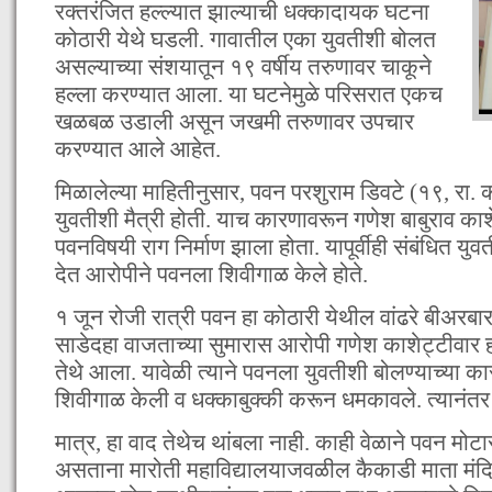
रक्तरंजित हल्ल्यात झाल्याची धक्कादायक घटना
कोठारी येथे घडली. गावातील एका युवतीशी बोलत
असल्याच्या संशयातून १९ वर्षीय तरुणावर चाकूने
हल्ला करण्यात आला. या घटनेमुळे परिसरात एकच
खळबळ उडाली असून जखमी तरुणावर उपचार
करण्यात आले आहेत.
मिळालेल्या माहितीनुसार, पवन परशुराम डिवटे (१९, रा.
युवतीशी मैत्री होती. याच कारणावरून गणेश बाबुराव काश
पवनविषयी राग निर्माण झाला होता. यापूर्वीही संबंधित य
देत आरोपीने पवनला शिवीगाळ केले होते.
१ जून रोजी रात्री पवन हा कोठारी येथील वांढरे बीअरबार
साडेदहा वाजताच्या सुमारास आरोपी गणेश काशेट्टीवार हा
तेथे आला. यावेळी त्याने पवनला युवतीशी बोलण्याच्या 
शिवीगाळ केली व धक्काबुक्की करून धमकावले. त्यानंतर 
मात्र, हा वाद तेथेच थांबला नाही. काही वेळाने पवन म
असताना मारोती महाविद्यालयाजवळील कैकाडी माता मंदि