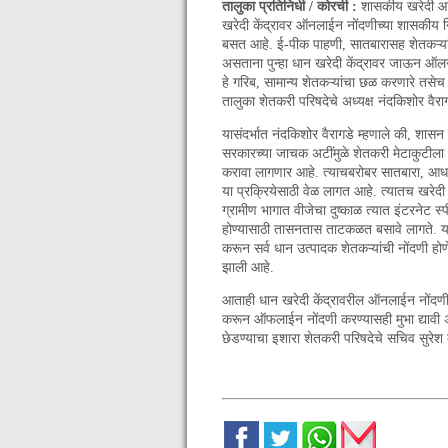
तालुका प्रतिनिधी / कोरची :
शासकीय खरेदी आधा
खरेदी केंद्रावर ऑनलाईन नोंदणीच्या शासकीय न
बसत आहे. ई-पीक पाहणी, सातबारासह शेतकऱ्यां
असताना पुन्हा धान खरेदी केंद्रावर जाऊन ऑल
हे गरिब, सामान्य शेतकऱ्यांचा छळ करणारे तसे
तालुका शेतकरी परिषदेचे अध्यक्ष नंदकिशोर वैराग
यासंदर्भात नंदकिशोर वैरागडे म्हणाले की, शासन
सरकारच्या जाचक अटींमुळे शेतकरी मेटाकुटीला 
करावा लागणार आहे. त्याचबरोबर सातबारा, आधा
या प्रक्रियेसाठी वेळ लागत आहे. त्यातच खरेद
ग्रामीण भागात वीजेचा दुष्काळ त्यात इंटरनेट स
होण्यासाठी तासनतास ताटकळत बसावे लागते. या क
करून सर्व धान उत्पादक शेतकऱ्यांची नोंदणी हो
झाली आहे.
आताही धान खरेदी केंद्रावरील ऑनलाईन नोंदणीच
करून ऑफलाईन नोंदणी करण्यासही मुभा द्यावी अ
छेडण्याचा इशारा शेतकरी परिषदेचे सचिव सुरेश का