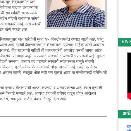
रभूत केंद्राअंतर्गत धान
िर्णयाचा फटका शेतकऱ्यांना
ची सर्व माहिती सरकारकडे
नाईन नोंदणी करण्यास सांगणे
च अन्यायकारी आहे. असे कोरची
डे यांनी म्हटले आहे.
 निर्णयानुसार धान खरेदीची मुदत १५ ऑक्टोबरपर्यंत देण्यात आली आहे. परंतु
VNX न
आला आहे. खरेदी केंद्रात जाऊन शेतकऱ्याला प्रत्यक्ष लाईव्ह फोटो अपलोड
रकार्ड, बँक खात्याची माहिती ही कागदपत्रेही अपलोड करावी लागत आहेत.
ी केंद्रांची संख्याही अपुरी असल्याने अडचणीत आणखी भर पडली आहे. मुळात
्पीडची समस्या, वारंवार बंद पडणारे सरकारी संकेतस्थळ यामुळे नोंदणी
िटकट प्रक्रियेवर शेतकऱ्यांमध्ये तीव्र नाराजी आहे. एवढी प्रक्रिया
णे अशक्य वाटते. त्यामुळे भीक नको पण कुत्रा आवर या म्हणीसारखी परिस्थिती
ा प्रकार शेतकऱ्यांची थट्टा करणारा व अन्यायकारक आहे. त्यात दुरुस्ती
से वैरागडे म्हणाले आहे. अन्यथा शेतकरी परिषदे कडून तीव्र आंदोलन
टेंगे, रामसुराम काटेंगे, केशव लेनगुरे दिला आहे.
अधिक 
धा