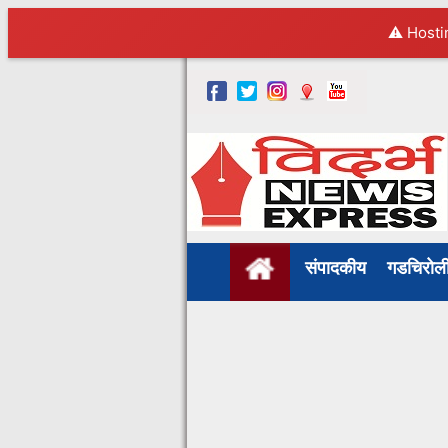
⚠️ Hosti
संपादकीय
गडचिरो