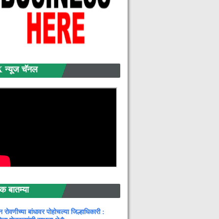
्यूज चॅनल
बातम्या
न रोवणीच्या बांधावर पोहोचल्या जिल्हाधिकारी :