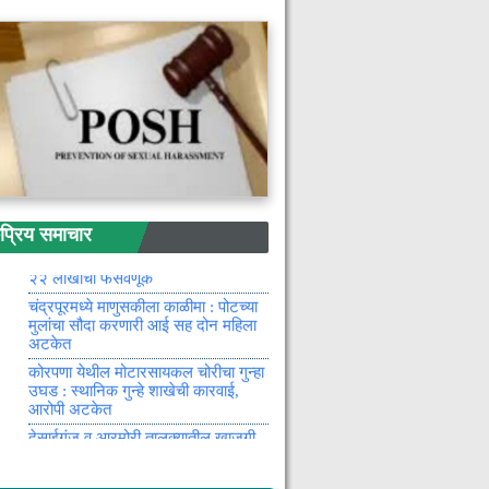
लोकसभा कोर कमिटीची महत्वपूर्ण बैठक
संपन्न
गंजीरामन्नापेठा येथील जि.प. प्राथमिक
शाळा पूर्ववत सुरू करा : पालकांची
प्रशासनाकडे मागणी
ड्रायव्हिंग लायसन्स नूतनीकरणासाठीचे
शुल्क म्हणजे दंड नाही : उच्च न्यायालयाने
केले स्पष्ट
महासंस्कृती महोत्सवाची तयारी अंतिम
टप्प्यात महोत्सवासाठी रामटेक सजले
नागपूर पश्चिम विधानसभा मतदारसंघात १ व
रिय समाचार
२ ऑगस्टला विशेष एसआयआर शिबिरे
सरकारी ठेके व नोकरीचे आमिष दाखवून
२२ लाखांची फसवणूक
चंद्रपूरमध्ये माणुसकीला काळीमा : पोटच्या
मुलांचा सौदा करणारी आई सह दोन महिला
अटकेत
कोरपणा येथील मोटारसायकल चोरीचा गुन्हा
उघड : स्थानिक गुन्हे शाखेची कारवाई,
आरोपी अटकेत
देसाईगंज व आरमोरी तालुक्यातील खाजगी
धान्य व्यापाऱ्यांनी शेतकऱ्यांना आमिष दाखवून