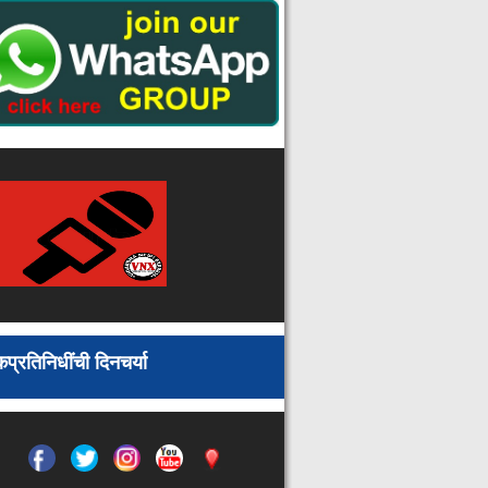
सातबारे केले गोळा
कारगिल शहीदांना सैनिक स्कूल
चंद्रपूरमध्ये मानवंदना
स्वामित्व योजनेचा लाभ घ्यावा
शाळेतील विद्यार्थ्यांच्या १० सायकली
चोरणारा युवक राजुरा पोलिसांच्या जाळ्यात
कोकण रेल्वे मार्गावर सहा गाड्या विजेवर
धावणार
आदिवासी समाजाचे हित जोपासणारे केंद्र
सरकार : खासदार अशोक नेते
शेतकरी उत्पादक कंपन्याव्दारे जिल्ह्याच्या
कृषी अर्थव्यवस्थेत बदल होतील :
जिल्हाधिकारी योगेश कुंभेजकर
गडचिरोली जिल्हा परिषदेचे माजी अध्यक्ष
अजय कंकडालवार यांचा आज शनिवार १२
नोव्हेंबर रोजीचा दैनंदिन कार्यक्रम
प्रतिनिधींची दिनचर्या