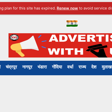
ng plan for this site has expired.
Renew now
to avoid service di
ली
चंद्रपूर
नागपूर
भंडारा
गोंदिया
वर्धा
राज्य
देश
मुल