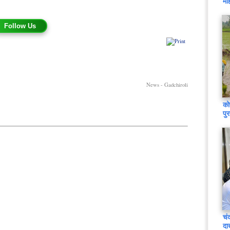
मह
Follow Us
News - Gadchiroli
को
पु
चं
दा