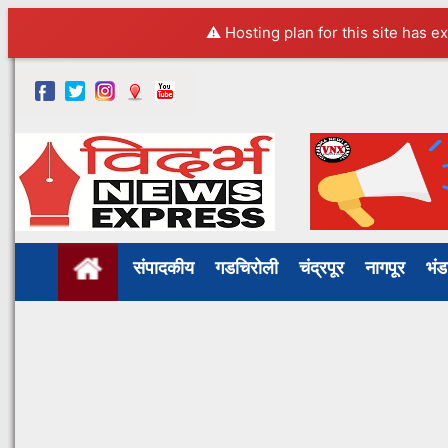
⚠️ Hosting plan for this site has e
संपादकीय
गडचिरोली
चंद्रपूर
नागपूर
भं