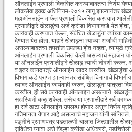
ऑनलाईन प्रणाली विकसित करण्याबाबतचा निर्णय घेण्यात
लोकसेवा हक्क अधिनियम-२०१५ लागू झाल्यानंतर खेळाड
महाऑनलाईन मार्फत प्रणाली विकसित करण्यात आलेल
प्रणालीद्वारे खेळाडूंचा अर्ज क्रीडा विभागाकडे येत होता,
कार्यवाही करण्यात येऊन, संबंधित खेळाडूंना त्यांच्या
देण्यात येत होता. याद्वारे खेळाडूंना त्यांच्या अर्जाची माहि
असल्याबाबतचा तपशील उपलब्ध होत नव्हता, त्यामुळे क्रीड
ऑनलाईन प्रणाली विकसित केली असल्याचे महाजन यांनी
या ऑनलाईन प्रणालीद्वारे खेळाडू त्यांची नोंदणी करुन, ऑ
व इतर कागदपत्रे ऑनलाईन सादर करतील. खेळाडूंचा 
विभागाकडे प्राप्त झाल्यानंतर संबंधित विभागाचे विभागी
त्यावर ऑनलाईन कार्यवाही करुन, खेळाडूंना पात्रता व
करतील, ही सर्व कार्यवाही ऑनलाईन असल्याने, खेळाडूंना त
सद्यस्थिती कळू शकेल. तसेच या प्रणालीद्वारे सर्व काम
हा सर्व डाटा ऑनलाईन उपलब्ध होणार असून निर्णय प्रक्र
गतिमानता येणार आहे असल्याचे महाजन यांनी सांगितले
पद्धतीने प्रमाणपत्र पडताळणी चालात जिल्ह्यातील खेळाड
सुविधेचा घ्यावा असे जिल्हा क्रीडा अधिकारी, गडचिरोली