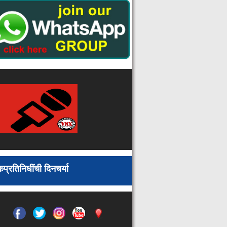
ब्रिक्स शिष्टमंडळाला ताडोबात वाघांचे
संस्मरणीय दर्शन : संवर्धन व्यवस्थापनाचे
केले कौतुक
शास्त्रज्ञांचा धक्कादायक अहवाल :
करोनातून बरे झाल्यानंतरही १८ महिन्यानंतर
होऊ शकतो मृत्यू
राजे छत्रपती शिवाजी महाराज यांचे विचार
सर्वांनी आत्मसात करावे : भाजपा महिला
आघाडी जिल्हाध्यक्षा गीता हिंगे
सर्वेक्षणाचे कामाकरीता २५८ अधिकारी व
कर्मचाऱ्यांची सेवा अधिग्रहीत
विसापूर आरोग्य शिबिरात ३६३ नागरिकांची
तपासणी
नौदलाची तेजस कामगिरी : आत्मनिर्भर
भारत अंतर्गत मोठे पाऊल
प्रतिनिधींची दिनचर्या