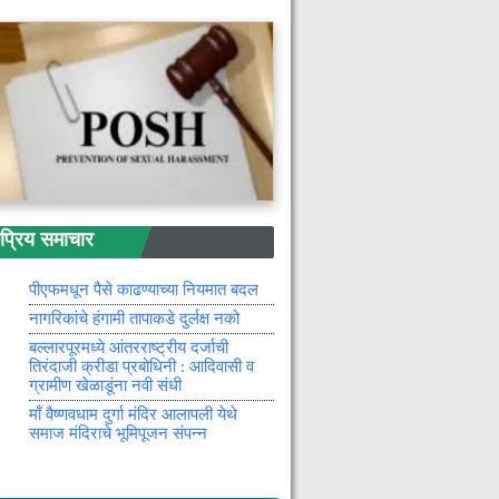
देणगी
धक्कादायक : नवजात मुलीला बाथरुमच्या
खिडकीतून फेकले
विरोधी पक्षनेते विजय वडेट्टीवार
यांच्याकडून चहांदे कुटुंबीयांचे सांत्वन
राष्ट्रीय लोक अदालतीचे आयोजन
नक्षलग्रस्त गडचिरोली जिल्ह्यात २० हजार
कोटींच्या स्टील प्रकल्पास मान्यता
धान खरेदीकरीता २८ फेब्रुवारीपर्यंत
मुदतवाढ
रिय समाचार
नवा मोबाइल खरेदी करून परतणाऱ्या
युवकाचा अपघातात मृत्यू : एक जखमी
पीएफमधून पैसे काढण्याच्या नियमात बदल
नागरिकांचे हंगामी तापाकडे दुर्लक्ष नको
बल्लारपूरमध्ये आंतरराष्ट्रीय दर्जाची
तिरंदाजी क्रीडा प्रबोधिनी : आदिवासी व
ग्रामीण खेळाडूंना नवी संधी
माँ वैष्णवधाम दुर्गा मंदिर आलापली येथे
समाज मंदिराचे भूमिपूजन संपन्न
एसएएस पोर्टल बंद : संजय गांधी निराधार व
श्रावणबाळ योजनेचे कामकाज ठप्प