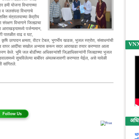
जगार हमी योजना विभागाच्या
ठा व जलसंपदा विभागाचे
्ति मंत्रालयाच्या केंद्रीय
संरक्षण विभागाने जिल्ह्याचा
आराखड्यामध्ये पर्जन्यमान,
 पाणी पातळीत वाढ व घट,
, कृषि उत्पादन क्षमता, वॅाटर टेबल, भुगर्भीय खडक, भुजल स्त्रोत, संसाधनांची
VNX न
णी व वापर आदींचा सखोल अभ्यास करून सदर आराखडा तयार करण्यात आला
 केले. भुमि जल बोर्डीच्या अधिकाऱ्यांशी जिल्हाधिकाऱ्यांनी जिल्ह्याच्या भुजल
अहवालामध्ये सुचविलेल्या बाबींवर अंमलबजावणी करण्यात येईल, असे यावेळी
ी सांगितले.
Follow Us
अधिक 
धा