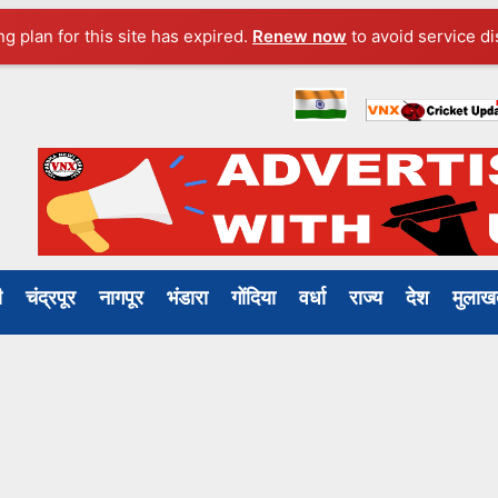
ng plan for this site has expired.
Renew now
to avoid service di
ली
चंद्रपूर
नागपूर
भंडारा
गोंदिया
वर्धा
राज्य
देश
मुल