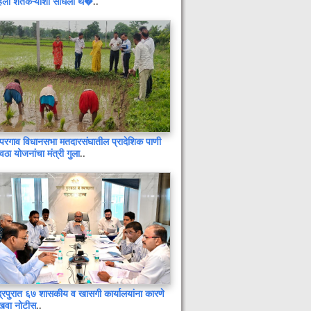
िला शेतकऱ्यांशी साधला थे�
..
परगाव विधानसभा मतदारसंघातील प्रादेशिक पाणी
रवठा योजनांचा मंत्री गुला
..
सफाई कामगारांच्या सन्मानासाठी भव्य सेवा
गौरव दिन : १,२०० लाभार्थ्यांना ई-रिक्षा,
शिलाई मशीन व सायकलींचे वाटप
हिंद-दी-चादर प्रवेशद्वाराचे लोकार्पण : गुरु
तेग बहादूरजींचे जीवन मानवतेचा आदर्श –
आ. सुधीर मुनगंटीवार
वाढदिवसानिमित्त जनसेवेचा आदर्श : माजी
खासदार डॉ. अशोक नेते यांच्याकडून
द्रपुरात ६७ शासकीय व खासगी कार्यालयांना कारणे
मुख्यमंत्री सहायता निधीसाठी १ लाखांची
खवा नोटीस
..