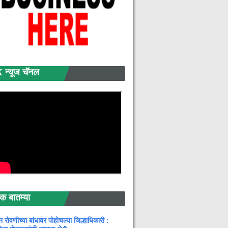
्यूज चॅनल
बातम्या
न रोवणीच्या बांधावर पोहोचल्या जिल्हाधिकारी :