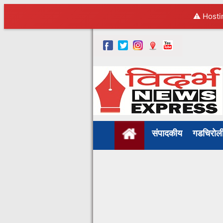
⚠️ Hosti
संपादकीय
गडचिरो