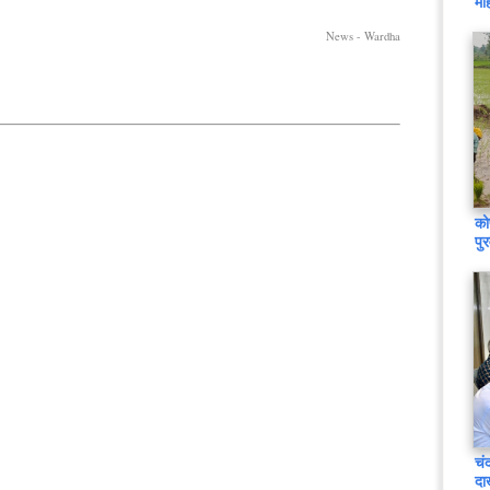
मह
News - Wardha
को
पु
चं
दा