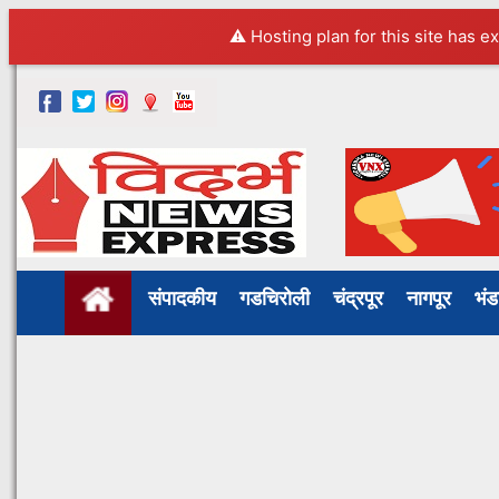
⚠️ Hosting plan for this site has e
संपादकीय
गडचिरोली
चंद्रपूर
नागपूर
भं