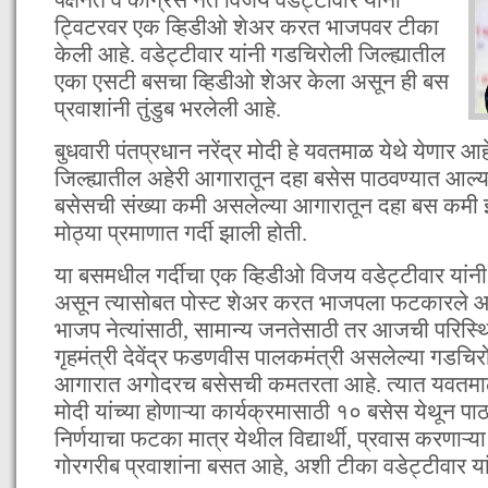
ट्विटरवर एक व्हिडीओ शेअर करत भाजपवर टीका
केली आहे. वडेट्टीवार यांनी गडचिरोली जिल्ह्यातील
एका एसटी बसचा व्हिडीओ शेअर केला असून ही बस
प्रवाशांनी तुंडुब भरलेली आहे.
बुधवारी पंतप्रधान नरेंद्र मोदी हे यवतमाळ येथे येणार आ
जिल्ह्यातील अहेरी आगारातून दहा बसेस पाठवण्यात आल्य
बसेसची संख्या कमी असलेल्या आगारातून दहा बस कमी झ
मोठ्या प्रमाणात गर्दी झाली होती.
या बसमधील गर्दीचा एक व्हिडीओ विजय वडेट्टीवार यांन
असून त्यासोबत पोस्ट शेअर करत भाजपला फटकारले आ
भाजप नेत्यांसाठी, सामान्य जनतेसाठी तर आजची परिस्
गृहमंत्री देवेंद्र फडणवीस पालकमंत्री असलेल्या गडचिरो
आगारात अगोदरच बसेसची कमतरता आहे. त्यात यवतमाळ ये
मोदी यांच्या होणाऱ्या कार्यक्रमासाठी १० बसेस येथून पा
निर्णयाचा फटका मात्र येथील विद्यार्थी, प्रवास करणाऱ्
गोरगरीब प्रवाशांना बसत आहे, अशी टीका वडेट्टीवार या