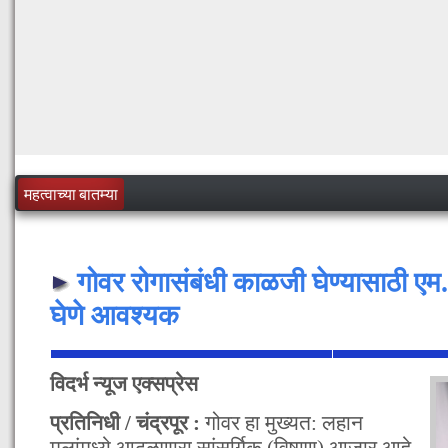
महत्वाच्या बातम्या
गोवर रोगासंबंधी काळजी घेण्यासाठी ए
घेणे आवश्यक
विदर्भ न्यूज एक्सप्रेस
प्रतिनिधी / चंद्रपूर :
गोवर हा मुख्यत: लहान
मुलांमध्ये आढळणारा सांसर्गिक (विषाणू) आजार आहे.