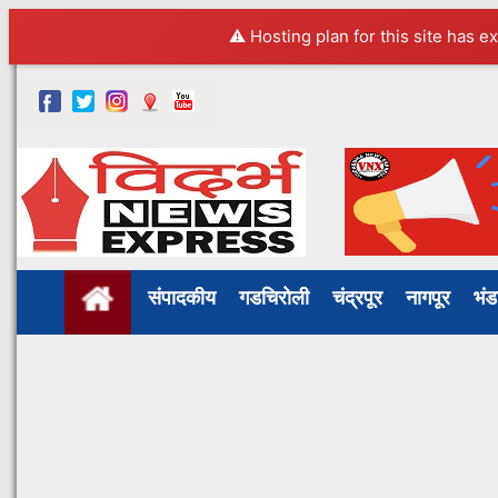
⚠️ Hosting plan for this site has e
संपादकीय
गडचिरोली
चंद्रपूर
नागपूर
भं