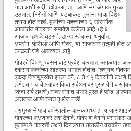
यात आधी सर्दी, खोकला, ताप आणि मग अंगावर पुरळ
उठतात. निरोगी आणि धडधाकट मुलांना याचा विशेष
त्रास होत नाही. मुलांच्या महत्त्वाच्या ६ सांसर्गिक
आजारांत गोवराचा समावेश केलेला आहे. (हे ६
आजार म्हणजे घटसर्प, डांग्या खोकला, धनुर्वात,
क्षयरोग, पोलिओ आणि गोवर) या आजाराने मृत्युही होत अस
काळजी घेणे आवश्यक आहे.
गोवरचे विषाणू श्वसनावाटे प्रवेश करतात. सगळयात जास्
श्वासनलिकांच्या आतल्या भागात होतात. म्हणूनच गोवराम
एकदा विषाणुप्रवेश झाला की, ८ ते १२ दिवसांनी लक्षणे
होणे, ताप व चेहऱ्यावर किंवा सर्वअंगावर पुरळ येणे व खोक
किंवा सर्व लक्षणे) गोवर रोगात येणारे पुरळ हे फोड आल
असतात आणि त्यात पू होत नाही.
प्रामुख्याने पाच वर्षाखालील बालकांमध्ये हा आजार आढळत
गोवरच्या लक्षणांवर लक्ष ठेवावे. गोवर हा वेगाने पसरणा
मुलांमध्ये गोवरची लक्षने दिसल्यास तातडीने वैद्यकीय उप