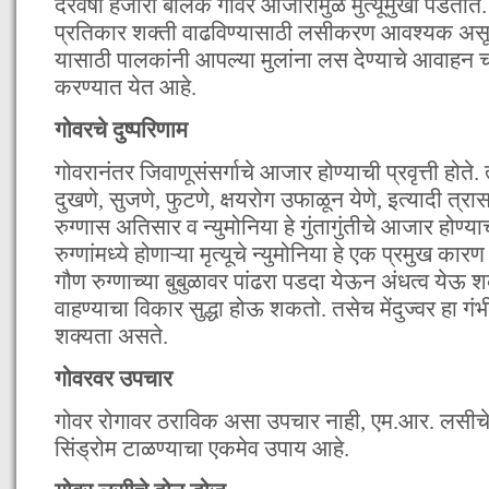
दरवर्षी हजारो बालके गोवर आजारामुळे मुत्यूमुखी पडता
प्रतिकार शक्ती वाढविण्यासाठी लसीकरण आवश्यक असून य
यासाठी पालकांनी आपल्या मुलांना लस देण्याचे आवाहन चं
करण्यात येत आहे.
गोवरचे दुष्परिणाम
गोवरानंतर जिवाणूसंसर्गाचे आजार होण्याची प्रवृत्ती होते. 
दुखणे, सुजणे, फुटणे, क्षयरोग उफाळून येणे, इत्यादी त्रा
रुग्णास अतिसार व न्युमोनिया हे गुंतागुंतीचे आजार होण्
रुग्णांमध्ये होणाऱ्या मृत्यूचे न्युमोनिया हे एक प्रमुख 
गौण रुग्णाच्या बुबुळावर पांढरा पडदा येऊन अंधत्व येऊ 
वाहण्याचा विकार सुद्धा होऊ शकतो. तसेच मेंदुज्वर हा गंभ
शक्यता असते.
गोवरवर उपचार
गोवर रोगावर ठराविक असा उपचार नाही, एम.आर. लसीचे 
सिंड्रोम टाळण्याचा एकमेव उपाय आहे.