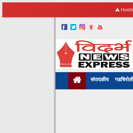
⚠️ Hosti
संपादकीय
गडचिरो