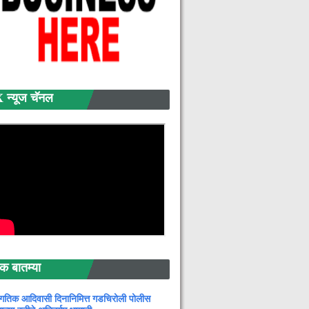
्यूज चॅनल
बातम्या
गतिक आदिवासी दिनानिमित्त गडचिरोली पोलीस