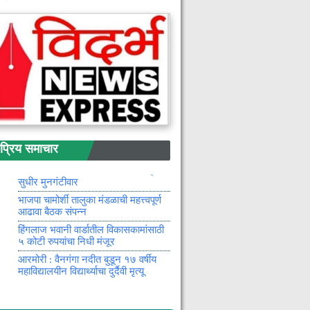
आदिवासी विद्यार्थी संघटनेच्या ६०
कार्यकर्त्यांनी केला भाजपात प्रवेश
राज्य सरकार चंद्रपूर मतदार संघाच्या
विकासासाठी सकारात्मक : आ. किशोर
जोरगेवार
मुरखला गावाजवळ एसटी बस अपघात,
अनेक प्रवासी जखमी
आंध्र–ओडिशा सीमेजवळ सुरक्षा दलांची
मोठी कारवाई : सात नक्षल्यांचा खात्मा
वाघाच्या भीतीने धावपळ : बंधाऱ्यात बुडून
रिय समाचार
पिता-पुत्राचा दुर्दैवी मृत्यू
विमा कामगारांसाठी बल्लारपुरात १००
खाटांचे रुग्णालय उभारणार : पालकमंत्री
सुधीर मुनगंटीवार
भाजपा चामोर्शी तालुका मंडळाची महत्त्वपूर्ण
आढावा बैठक संपन्न
हिंगलाज भवानी वार्डातील विकासकामांसाठी
५ कोटी रुपयांचा निधी मंजूर
आरमोरी : वैनगंगा नदीत बुडून १७ वर्षीय
महाविद्यालयीन विद्यार्थ्याचा दुर्दैवी मृत्यू
राष्ट्रीय ज्युनिअर एथलेटिक्स अजिंक्यपद