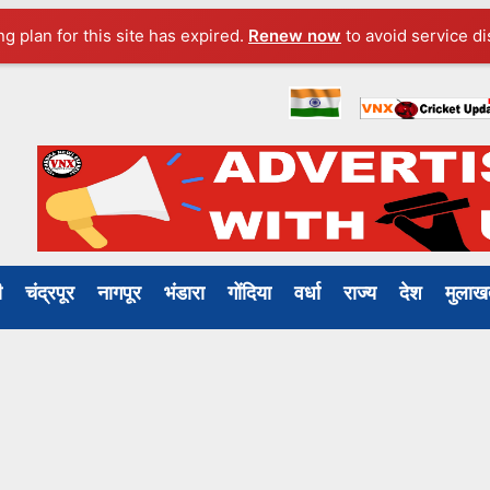
ng plan for this site has expired.
Renew now
to avoid service di
ली
चंद्रपूर
नागपूर
भंडारा
गोंदिया
वर्धा
राज्य
देश
मुल