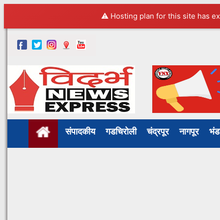
⚠️ Hosting plan for this site has e
संपादकीय
गडचिरोली
चंद्रपूर
नागपूर
भं