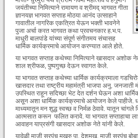
जयंतीच्या निमित्याने रामायण व श्रीमद् भागवत‌ गीता
ज्ञानयज्ञ भागवत सप्ताह मोठया आनंद उत्साहाने
गावातील नागरिक एकत्रित येऊन भक्ती भावनेने
पुजा अर्चा करत भागवत कथा प्रवचनकार ह.भ.प.
माधुरी बालपांडे यांच्या संपूर्ण संगीतमय संचासह
धार्मिक कार्यक्रमाचे आयोजन करण्यात आले होते.
या भागवत सप्ताह कथेच्या निमित्याने खासदार अशोक नेत
शाल श्रीफळ, पुष्पगुच्छ देऊन स्वागत केले.
या‌ भागवत सप्ताह कथेच्या धार्मिक कार्यक्रमाला गडचिरो
खासदार तथा राष्ट्रीय महामंत्री भाजपा अनु. जनजाती मो
उपस्थित राहून सदिच्छा भेट देत दर्शन घेऊन अशा धार्
असून अशा धार्मिक कार्यक्रमाचे आयोजन केले पाहीजे. धार
माध्यमातून मन शुद्ध स्वच्छ व निर्मळ ठेवावे. यातून चांगल
आत्मसात करून फलित करावे. या भागवत सप्ताहाचा लाभ 
आवाहन याप्रसंगी खासदार अशोक नेते ‌यांनी केले.
यावेळी माजी सरपंच मुखरु पा. देशमुख, माजी सरपंच बोबाट