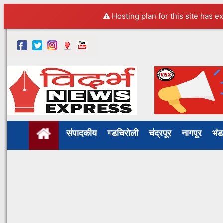
⚠️ Hosting plan for this site has e
संपादकीय
गडचिरोली
चंद्रपूर
नागपूर
भं