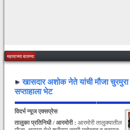
महत्वाच्या बातम्या
खासदार अशोक नेते यांची मौजा चुरमुर
सप्ताहाला भेट
विदर्भ न्यूज एक्सप्रेस
तालुका प्रतिनिधी / आरमोरी :
आरमोरी तालुक्यातील
मौजा- चुरमुरा येथे श्रीराम नवमी महोत्सव व हनुमान