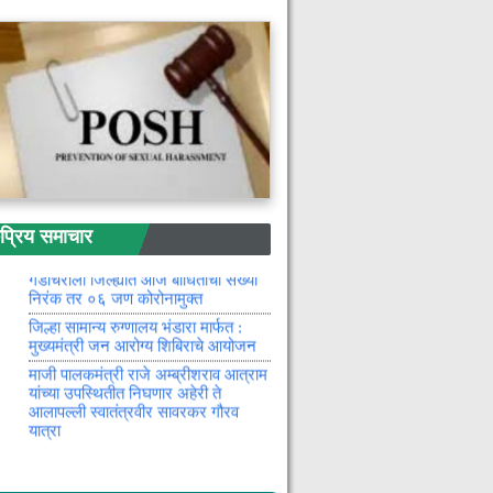
मागास विभागातून अर्ज करण्याची मुभा अवैध
नक्षलवाद्यांच्या वतीने खंडणी वसुल करणाऱ्या
नक्षल समर्थकांना गडचिरोली पोलीस दलाने
केली अटक
आंघोळीसाठी काढून ठेवलेले गरम पाणी
अंगावर सांडल्याने दहा महिन्याच्या
चिमुकलीचा मृत्यू
मुसळधार पावसाच्या पार्श्वभूमीवर जिल्ह्यातील
सर्व शाळा-महाविद्यालयांना २९ जुलै रोजी
सुटी
उन्हाळी हंगामातील धान व मका खरेदी केंद्र
रिय समाचार
तात्काळ सुरू करा : अरुण मुक्कावार यांची
जिल्हाधिकाऱ्यांकडे मागणी
गडचिरोली जिल्ह्यात आज बाधितांची संख्या
निरंक तर ०६ जण कोरोनामुक्त
जिल्हा सामान्य रुग्णालय भंडारा मार्फत :
मुख्यमंत्री जन आरोग्य शिबिराचे आयोजन
माजी पालकमंत्री राजे अम्ब्रीशराव आत्राम
यांच्या उपस्थितीत निघणार अहेरी ते
आलापल्ली स्वातंत्रवीर सावरकर गौरव
यात्रा
गडचिरोली जिल्ह्यात आज एका नव्या कोरोना