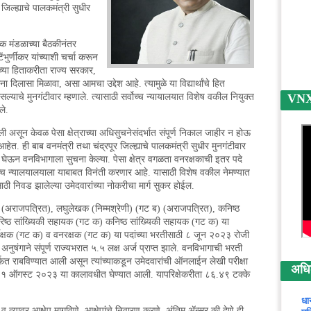
 जिल्ह्याचे पालकमंत्री सुधीर
लक मंडळाच्या बैठकीनंतर
ंभुर्णीकर यांच्याशी चर्चा करून
ांच्या हिताकरीता राज्य सरकार,
दिलासा मिळावा, असा आमचा उद्देश आहे. त्यामुळे या विद्यार्थांचे हित
सल्याचे मुनगंटीवार म्हणाले. त्यासाठी सर्वोच्च न्यायालयात विशेष वकील नियुक्त
VNX न
ले.
ली असून केवळ पेसा क्षेत्राच्या अधिसुचनेसंदर्भात संपूर्ण निकाल जाहीर न होऊ
. ही बाब वनमंत्री तथा चंद्रपूर जिल्ह्याचे पालकमंत्री सुधीर मुनगंटीवार
याने घेऊन वनविभागाला सुचना केल्या. पेसा क्षेत्र वगळता वनरक्षकाची इतर पदे
ोच्च न्यालयालयाला याबाबत विनंती करणार आहे. यासाठी विशेष वकील नेमण्यात
ठी निवड झालेल्या उमेदवारांच्या नोकरीचा मार्ग सुकर होईल.
(अराजपत्रित), लघुलेखक (निम्मश्रेणी) (गट ब) (अराजपत्रित), कनिष्ठ
रिष्ठ सांख्यिकी सहायक (गट क) कनिष्ठ सांख्यिकी सहायक (गट क) या
व्हेक्षक (गट क) व वनरक्षक (गट क) या पदांच्या भरतीसाठी ८ जून २०२३ रोजी
नुषंगाने संपूर्ण राज्यभरात ५.५ लक्ष अर्ज प्राप्त झाले. वनविभागाची भरती
फत राबविण्यात आली असून त्यांच्याकडून उमेदवारांची ऑनलाईन लेखी परीक्षा
अधिक 
ते ११ ऑगस्ट २०२३ या कालावधीत घेण्यात आली. यापरिक्षेकरीता ८६.४९ टक्के
धा
 व त्यावर आक्षेप मागविणे, आक्षेपांचे निवारण करणे, अंतिम ॲन्सर की देणे ही