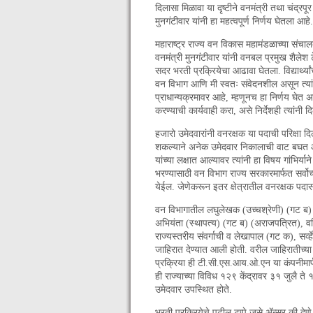
दिलासा मिळावा या दृष्टीने वनमंत्री तथा चंद्रपूर
मुनगंटीवार यांनी हा महत्वपूर्ण निर्णय घेतला आहे.
महाराष्ट्र राज्य वन विकास महामंडळाच्या संचा
वनमंत्री मुनगंटीवार यांनी वनबल प्रमुख शैलेश टे
सदर भरती प्रक्रियेचा आढावा घेतला. विद्यार्थ्य
वन विभाग आणि मी स्वतः संवेदनशील असून त्यांना 
प्राधान्यक्रमावर आहे, म्हणूनच हा निर्णय घेत अ
करण्याची कार्यवाही करा, असे निर्देशही त्यांनी दि
हजारो उमेदवारांनी वनरक्षक या पदाची परिक्षा दि
शकल्याने अनेक उमेदवार निकालाची वाट बघत आहेत
यांच्या लक्षात आल्यावर त्यांनी हा विषय गांभिर्
भरण्यासाठी वन विभाग राज्य सरकारमार्फत सर्व
येईल. जेणेकरून इतर क्षेत्रातील वनरक्षक पदासा
वन विभागातील लघुलेखक (उच्चश्रेणी) (गट ब) 
अभियंता (स्थापत्य) (गट ब) (अराजपत्रित), व
राज्यस्तरीय संवर्गाची व लेखापाल (गट क), सर्
जाहिरात देण्यात आली होती. वरील जाहिरातीच्या अ
प्रक्रिया ही टी.सी.एस.आय.ओ.एन या कंपनीमार्
ही राज्याच्या विविध १२९ केंद्रावर ३१ जुलै 
उमेदवार उपस्थित होते.
भरती प्रक्रियेचे पुढील टप्पे जसे ॲन्सर की देणे