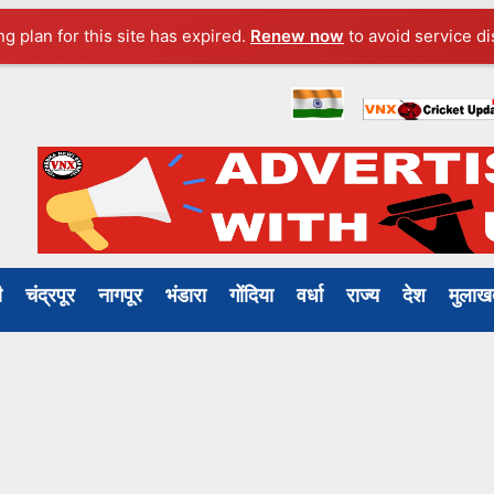
ng plan for this site has expired.
Renew now
to avoid service di
ली
चंद्रपूर
नागपूर
भंडारा
गोंदिया
वर्धा
राज्य
देश
मुल