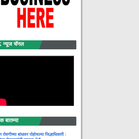
्यूज चॅनल
बातम्या
न रोवणीच्या बांधावर पोहोचल्या जिल्हाधिकारी :