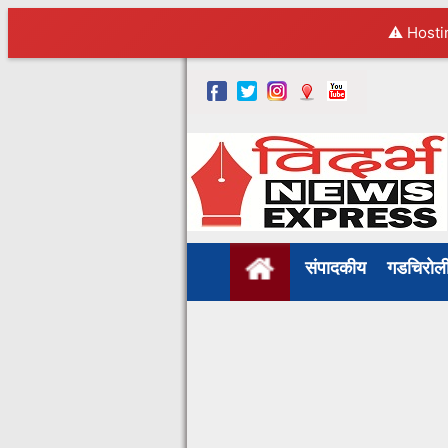
⚠️ Hosti
संपादकीय
गडचिरो