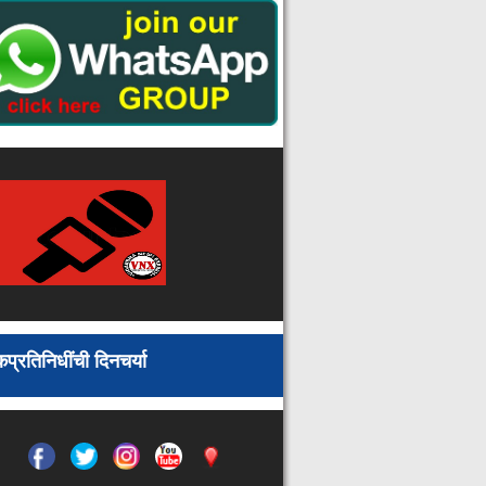
बाधिताची नोंद
राहत्या घरी गळफास घेऊन युवतीची
आत्महत्या : वरोरा येथील घटना
मतदानाच्या दिवशी सुट्टी न दिल्यास होणार
कारवाई
मालगाडीच्या धडकेत पट्टेदार वाघाचा मृत्यू
दिव्यांग पुनर्वसन केंद्र उघडणेकरीता
स्वयंसेवी संस्थांकडून अर्ज आमंत्रित
उत्कृष्ठ जिल्हा युवा मंडळ पुरस्कारासाठी
अर्ज मागणी
राज्य सरकार ओरल हेल्थकेअरसाठी
अधिकाधिक निधी उपलब्ध करणार :
उपमुख्यमंत्री देवेद्र फडणवीस
तुमसर येथील अंगणवाडीमध्ये पंडित
जवाहरलाल नेहरू यांची जयंती संपन्न
प्रतिनिधींची दिनचर्या